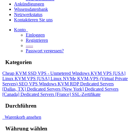
Ankündigungen
Wissensdatenbank
Netzwerkstatus
Kontaktieren Sie uns
Konto
Einloggen
Registrieren
-----
Passwort vergessen?
Kategorien
Cheap KVM SSD VPS - Unmetered
Windows KVM VPS [USA]
Linux KVM VPS [USA]
Linux NVMe KVM-VPS (Virtual Private
Servers)
SEO VPS
Windows KVM RDP
Dedicated Servers
[Dallas, TX]
Dedicated Servers [New York]
Dedicated Servers
[Canada]
Dedicated Servers [France]
SSL-Zertifikate
Durchführen
Warenkorb ansehen
Währung wählen