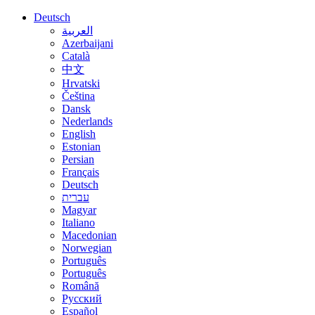
Deutsch
العربية
Azerbaijani
Català
中文
Hrvatski
Čeština
Dansk
Nederlands
English
Estonian
Persian
Français
Deutsch
עברית
Magyar
Italiano
Macedonian
Norwegian
Português
Português
Română
Русский
Español