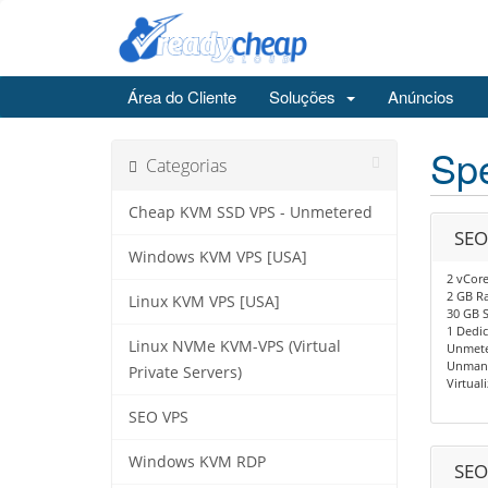
Área do Cliente
Soluções
Anúncios
Spe
Categorias
Cheap KVM SSD VPS - Unmetered
SEO
Windows KVM VPS [USA]
2 vCore
2 GB R
Linux KVM VPS [USA]
30 GB 
1 Dedic
Linux NVMe KVM-VPS (Virtual
Unmete
Unman
Private Servers)
Virtual
SEO VPS
Windows KVM RDP
SEO