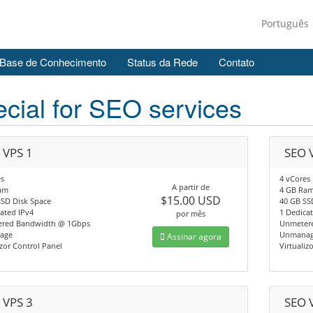
Português
Base de Conhecimento
Status da Rede
Contato
cial for SEO services
 VPS 1
SEO 
s
4 vCores
A partir de
am
4 GB Ra
$15.00 USD
SSD Disk Space
40 GB SS
ated IPv4
1 Dedica
por mês
red Bandwidth @ 1Gbps
Unmeter
age
Unmana
Assinar agora
izor Control Panel
Virtualiz
 VPS 3
SEO 