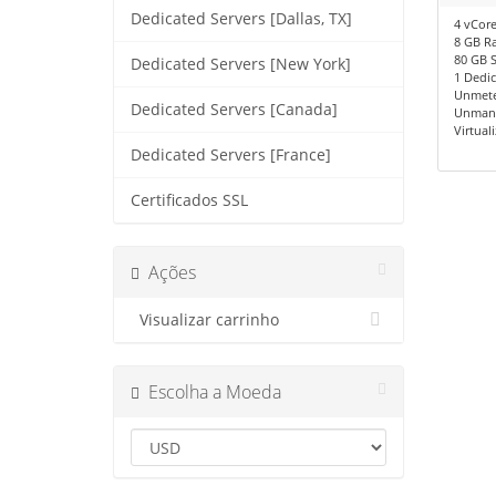
Dedicated Servers [Dallas, TX]
4 vCore
8 GB R
80 GB 
Dedicated Servers [New York]
1 Dedic
Unmete
Dedicated Servers [Canada]
Unman
Virtual
Dedicated Servers [France]
Certificados SSL
Ações
Visualizar carrinho
Escolha a Moeda