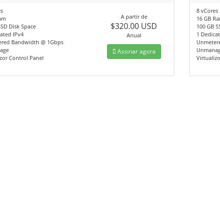
s
8 vCores
A partir de
am
16 GB R
$320.00 USD
SSD Disk Space
100 GB S
ated IPv4
1 Dedica
Anual
red Bandwidth @ 1Gbps
Unmeter
age
Unmana
Assinar agora
izor Control Panel
Virtualiz