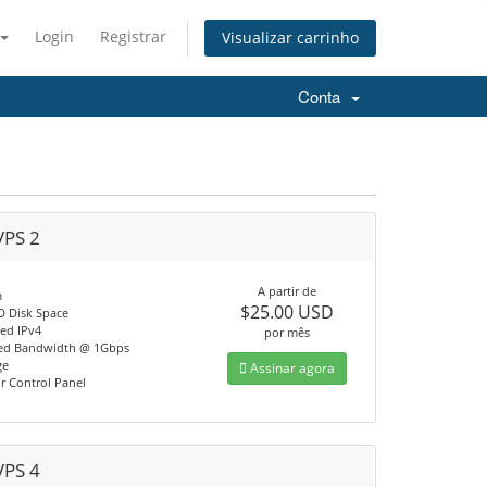
Login
Registrar
Visualizar carrinho
Conta
VPS 2
A partir de
m
$25.00 USD
D Disk Space
ted IPv4
por mês
ed Bandwidth @ 1Gbps
ge
Assinar agora
or Control Panel
VPS 4