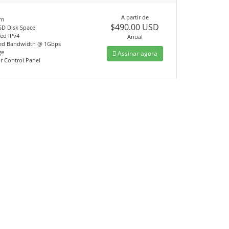
A partir de
am
$490.00 USD
SD Disk Space
ted IPv4
Anual
ed Bandwidth @ 1Gbps
ge
Assinar agora
or Control Panel