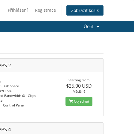
Přihlášení
Registrace
Zobrazit košík
Účet
VPS 2
Starting from
m
$25.00 USD
D Disk Space
ted IPv4
Měsíčně
ed Bandwidth @ 1Gbps
ge
Objednat
or Control Panel
VPS 4