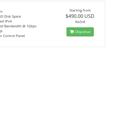
Starting from
am
$490.00 USD
SD Disk Space
ted IPv4
Ročně
ed Bandwidth @ 1Gbps
ge
Objednat
or Control Panel