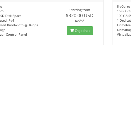
es
8 vCores
Starting from
am
16 GB R
$320.00 USD
SSD Disk Space
100 GB S
ated IPv4
1 Dedica
Ročně
red Bandwidth @ 1Gbps
Unmeter
age
Unmana
Objednat
izor Control Panel
Virtualiz