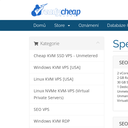
Domů
Store
Oznámení
Databáze 
Spe
Kategorie
Cheap KVM SSD VPS - Unmetered
SEO
Windows KVM VPS [USA]
2 vCor
2 GB R
Linux KVM VPS [USA]
30 GB 
1 Dedic
Linux NVMe KVM-VPS (Virtual
Unmete
Unman
Private Servers)
Virtual
SEO VPS
Windows KVM RDP
SEO