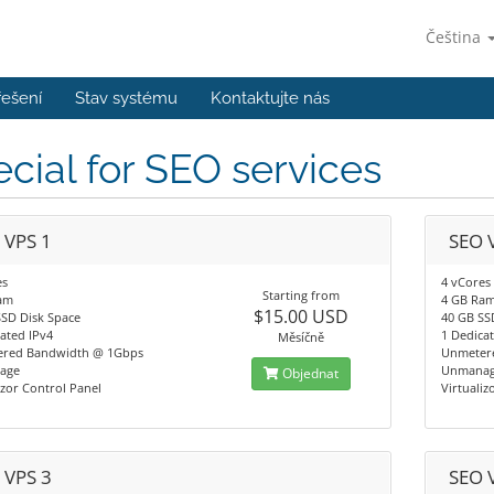
Čeština
řešení
Stav systému
Kontaktujte nás
cial for SEO services
 VPS 1
SEO 
es
4 vCores
Starting from
am
4 GB Ra
$15.00 USD
SSD Disk Space
40 GB SS
ated IPv4
1 Dedica
Měsíčně
red Bandwidth @ 1Gbps
Unmeter
age
Unmana
Objednat
izor Control Panel
Virtualiz
 VPS 3
SEO 