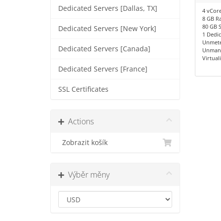
Dedicated Servers [Dallas, TX]
4 vCor
8 GB R
80 GB 
Dedicated Servers [New York]
1 Dedic
Unmete
Dedicated Servers [Canada]
Unman
Virtual
Dedicated Servers [France]
SSL Certificates
Actions
Zobrazit košík
Výběr měny