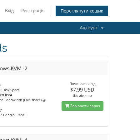
Вхід
Реєстрація
Переглянути кошик
Аккаунт
ds
ows KVM -2
Починаючи від
m
$7.99 USD
D Disk Space
ted IPv4
Щомісячно
d Bandwidth (Fair-share) @
Замовити зараз
ge
or Control Panel