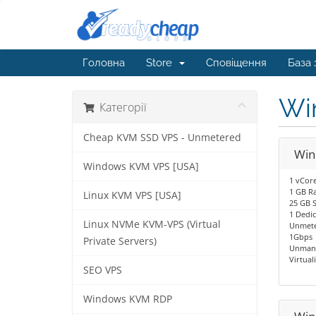
Головна
Store
Сповіщення
База 
Win
Категорії
Cheap KVM SSD VPS - Unmetered
Win
Windows KVM VPS [USA]
1 vCor
1 GB R
Linux KVM VPS [USA]
25 GB 
1 Dedic
Linux NVMe KVM-VPS (Virtual
Unmete
1Gbps
Private Servers)
Unman
Virtual
SEO VPS
Windows KVM RDP