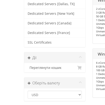
Win
Dedicated Servers [Dallas, TX]
2 vCor
3 GB R
Dedicated Servers [New York]
50 GB 
1 Dedic
Dedicated Servers [Canada]
Unmete
1Gbps
Unman
Dedicated Servers [France]
Virtual
SSL Certificates
Win
Дії
6 vCor
8 GB R
Переглянути кошик
100 GB
1 Dedic
Unmete
1Gbps
Оберіть валюту
Unman
Virtual