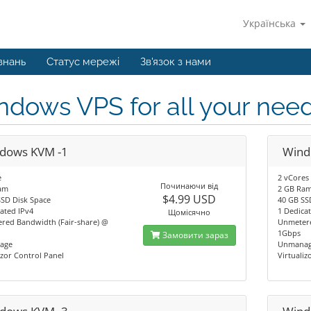
Українська
знань
Статус мережі
Зв'язок з нами
dows VPS for all your nee
dows KVM -1
Wind
e
2 vCores
Починаючи від
am
2 GB Ra
$4.99 USD
SSD Disk Space
40 GB SS
ated IPv4
1 Dedica
Щомісячно
red Bandwidth (Fair-share) @
Unmetere
1Gbps
Замовити зараз
age
Unmana
izor Control Panel
Virtualiz