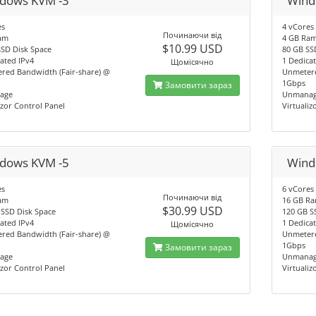
dows KVM -3
Wind
es
4 vCores
Починаючи від
am
4 GB Ra
$10.99 USD
SSD Disk Space
80 GB SS
ated IPv4
1 Dedica
Щомісячно
red Bandwidth (Fair-share) @
Unmetere
1Gbps
Замовити зараз
age
Unmana
izor Control Panel
Virtualiz
dows KVM -5
Wind
es
6 vCores
Починаючи від
am
16 GB R
$30.99 USD
 SSD Disk Space
120 GB S
ated IPv4
1 Dedica
Щомісячно
red Bandwidth (Fair-share) @
Unmetere
1Gbps
Замовити зараз
age
Unmana
izor Control Panel
Virtualiz