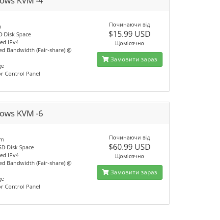
ows KVM -4
Починаючи від
m
$15.99 USD
D Disk Space
ted IPv4
Щомісячно
d Bandwidth (Fair-share) @
Замовити зараз
ge
or Control Panel
ows KVM -6
Починаючи від
am
$60.99 USD
SD Disk Space
ted IPv4
Щомісячно
d Bandwidth (Fair-share) @
Замовити зараз
ge
or Control Panel