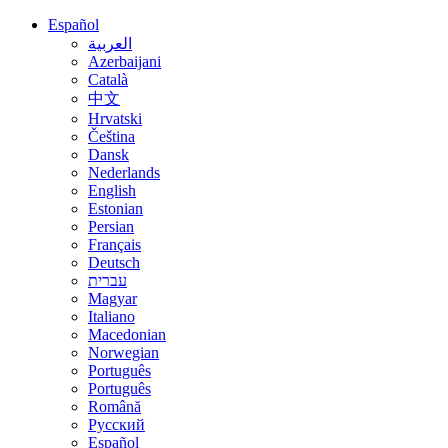
Español
العربية
Azerbaijani
Català
中文
Hrvatski
Čeština
Dansk
Nederlands
English
Estonian
Persian
Français
Deutsch
עברית
Magyar
Italiano
Macedonian
Norwegian
Português
Português
Română
Русский
Español