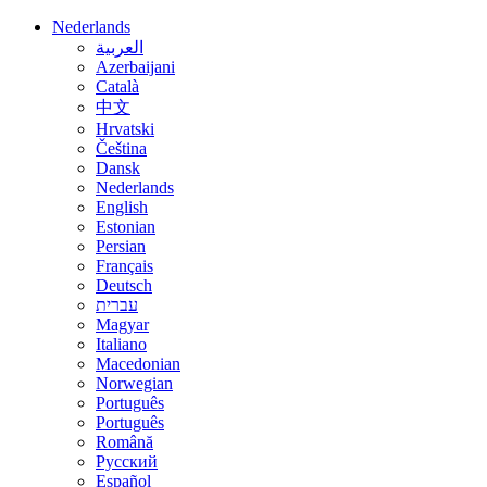
Nederlands
العربية
Azerbaijani
Català
中文
Hrvatski
Čeština
Dansk
Nederlands
English
Estonian
Persian
Français
Deutsch
עברית
Magyar
Italiano
Macedonian
Norwegian
Português
Português
Română
Русский
Español