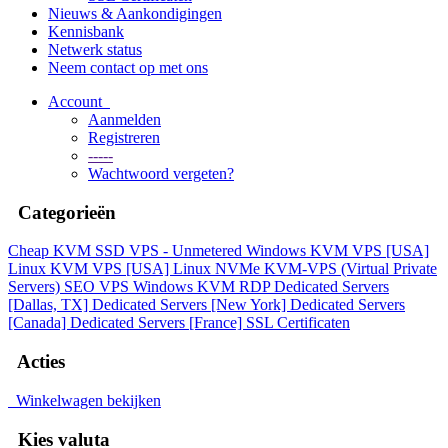
Nieuws & Aankondigingen
Kennisbank
Netwerk status
Neem contact op met ons
Account
Aanmelden
Registreren
-----
Wachtwoord vergeten?
Categorieën
Cheap KVM SSD VPS - Unmetered
Windows KVM VPS [USA]
Linux KVM VPS [USA]
Linux NVMe KVM-VPS (Virtual Private
Servers)
SEO VPS
Windows KVM RDP
Dedicated Servers
[Dallas, TX]
Dedicated Servers [New York]
Dedicated Servers
[Canada]
Dedicated Servers [France]
SSL Certificaten
Acties
Winkelwagen bekijken
Kies valuta