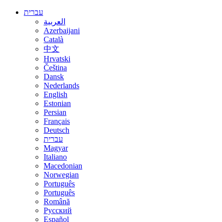
עברית
العربية
Azerbaijani
Català
中文
Hrvatski
Čeština
Dansk
Nederlands
English
Estonian
Persian
Français
Deutsch
עברית
Magyar
Italiano
Macedonian
Norwegian
Português
Português
Română
Русский
Español