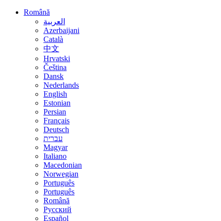
Română
العربية
Azerbaijani
Català
中文
Hrvatski
Čeština
Dansk
Nederlands
English
Estonian
Persian
Français
Deutsch
עברית
Magyar
Italiano
Macedonian
Norwegian
Português
Português
Română
Русский
Español