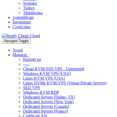
Svenska
Türkçe
Українська
Autentificare
Înregistrare
Coșul meu
Navigare Toggle
Acasă
Magazin
Răsfoiți tot
-----
Cheap KVM SSD VPS - Unmetered
Windows KVM VPS [USA]
Linux KVM VPS [USA]
Linux NVMe KVM-VPS (Virtual Private Servers)
SEO VPS
Windows KVM RDP
Dedicated Servers [Dallas, TX]
Dedicated Servers [New York]
Dedicated Servers [Canada]
Dedicated Servers [France]
Certificate SSL