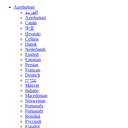
Azerbaijani
العربية
Azerbaijani
Català
中文
Hrvatski
Čeština
Dansk
Nederlands
English
Estonian
Persian
Français
Deutsch
עברית
Magyar
Italiano
Macedonian
Norwegian
Português
Português
Română
Русский
Español