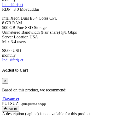
İndi sifariş et
RDP - 3
0 Mövcuddur
Intel Xeon Dual E5 4 Cores CPU
8 GB RAM
500 GB Pure SSD Storage
Unmetered Bandwidth (Fair-share) @1 Gbps
Server Location USA
Max 3-4 users
$8.00 USD
monthly
İndi sifariş et
Added to Cart
×
Based on this product, we recommend:
Davam et
PULSUZ!
quraşdırma haqqı
Əlavə et
A description (tagline) is not available for this product.