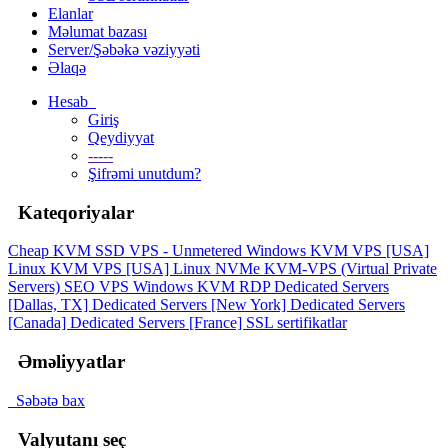
Elanlar
Məlumat bazası
Server/Şəbəkə vəziyyəti
Əlaqə
Hesab
Giriş
Qeydiyyat
-----
Şifrəmi unutdum?
Kateqoriyalar
Cheap KVM SSD VPS - Unmetered
Windows KVM VPS [USA]
Linux KVM VPS [USA]
Linux NVMe KVM-VPS (Virtual Private
Servers)
SEO VPS
Windows KVM RDP
Dedicated Servers
[Dallas, TX]
Dedicated Servers [New York]
Dedicated Servers
[Canada]
Dedicated Servers [France]
SSL sertifikatlar
Əməliyyatlar
Səbətə bax
Valyutanı seç