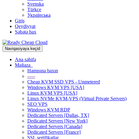
Svenska
Türkçe
Українська
Giriş
Qeydiyyat
Səbətə bax
Naviqasiyaya keçid
Ana səhifə
Mağaza
Hamısına baxın
-----
Cheap KVM SSD VPS - Unmetered
Windows KVM VPS [USA]
Linux KVM VPS [USA]
Linux NVMe KVM-VPS (Virtual Private Servers)
SEO VPS
Windows KVM RDP
Dedicated Servers [Dallas, TX]
Dedicated Servers [New York]
Dedicated Servers [Canada]
Dedicated Servers [France]
SSL sertifikatlar