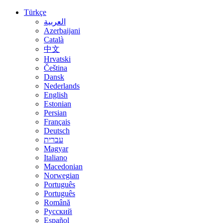
Türkçe
العربية
Azerbaijani
Català
中文
Hrvatski
Čeština
Dansk
Nederlands
English
Estonian
Persian
Français
Deutsch
עברית
Magyar
Italiano
Macedonian
Norwegian
Português
Português
Română
Русский
Español