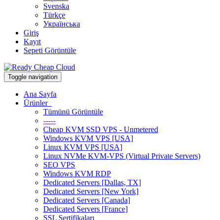
Svenska
Türkçe
Українська
Giriş
Kayıt
Sepeti Görüntüle
Toggle navigation
Ana Sayfa
Ürünler
Tümünü Görüntüle
-----
Cheap KVM SSD VPS - Unmetered
Windows KVM VPS [USA]
Linux KVM VPS [USA]
Linux NVMe KVM-VPS (Virtual Private Servers)
SEO VPS
Windows KVM RDP
Dedicated Servers [Dallas, TX]
Dedicated Servers [New York]
Dedicated Servers [Canada]
Dedicated Servers [France]
SSL Sertifikaları