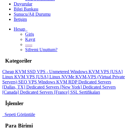
Duyurular
Bilgi Bankası
Sunucu/Ağ Durumu
İletişim
Hesap
Giriş
Kayıt
-----
Şifremi Unuttum?
Kategoriler
Cheap KVM SSD VPS - Unmetered
Windows KVM VPS [USA]
Linux KVM VPS [USA]
Linux NVMe KVM-VPS (Virtual Private
Servers)
SEO VPS
Windows KVM RDP
Dedicated Servers
[Dallas, TX]
Dedicated Servers [New York]
Dedicated Servers
[Canada]
Dedicated Servers [France]
SSL Sertifikaları
İşlemler
Sepeti Görüntüle
Para Birimi